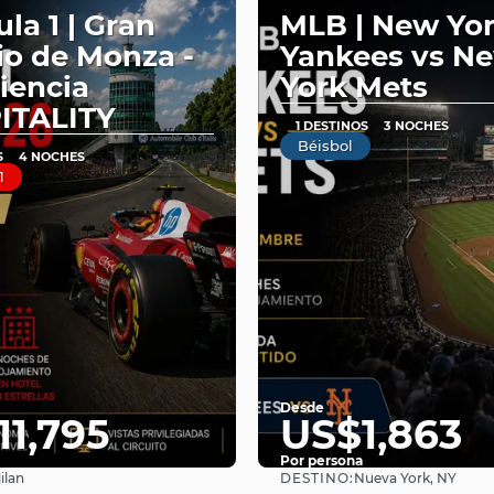
la 1 | Gran
MLB | New Yo
o de Monza -
Yankees vs N
iencia
York Mets
ITALITY
1 DESTINOS
3 NOCHES
Béisbol
S
4 NOCHES
1
Desde
11,795
US$1,863
Por persona
DESTINO:
ilan
Nueva York, NY
Ver
Ver