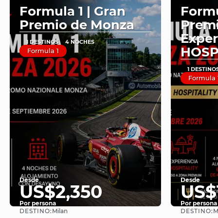
Formula 1 | Gran
Formu
Premio de Monza
Premi
Exper
1 DESTINOS
4 NOCHES
HOSP
Formula 1
1 DESTINO
Formula 
Desde
Desde
US$2,350
US$
Por persona
Por persona
DESTINO:
DESTINO:
Milan
M
Ver