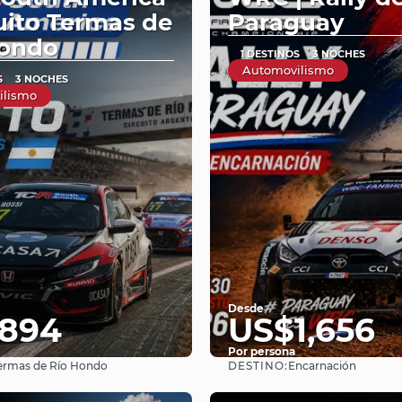
cuito Termas de
Paraguay
Hondo
1 DESTINOS
3 NOCHES
Automovilismo
S
3 NOCHES
ilismo
Desde
894
US$1,656
Por persona
DESTINO:
ermas de Río Hondo
Encarnación
Ver
Ver