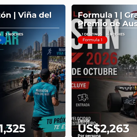
ón | Viña del
Formula 1 | Gr
Premio de Aus
S
3 NOCHES
1 DESTINOS
4 NOCHES
o
Formula 1
Desde
1,325
US$2,263
Por persona