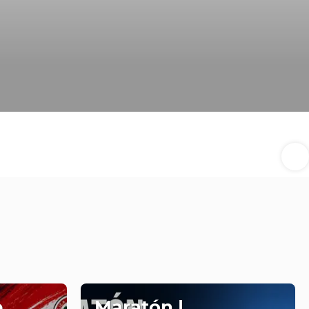
e
Maratón |