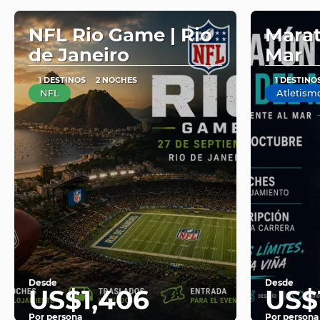
NFL Rio Game | Rio
Marat
de Janeiro
Mar
1 DESTINOS
2 NOCHES
1 DESTINO
NFL
Atletism
Desde
Desde
US$1,406
US$
Por persona
Por persona