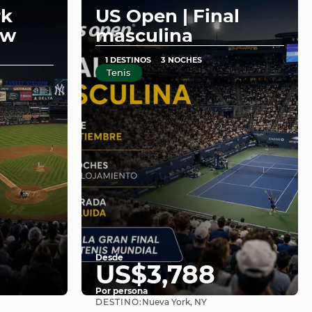
rk
US Open | Final
ew
masculina
1 DESTINOS
3 NOCHES
Tenis
Desde
US$3,788
Por persona
DESTINO:
Nueva York, NY
Ver