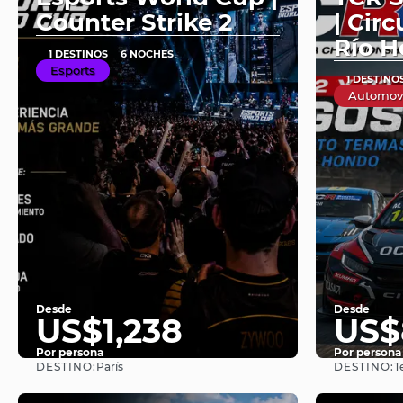
Counter Strike 2
| Cir
Río 
1 DESTINOS
6 NOCHES
Esports
1 DESTINO
Automov
Desde
Desde
US$1,238
US$
Por persona
Por persona
DESTINO:
DESTINO:
París
T
Ver