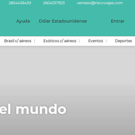
2604436439
2604557923
ventas4@riscoviajes.com
Ayuda
Dólar Estadounidense
Entrar
Brasil c/ aéreos
Exóticos c/ aéreos
Eventos
Deportes
 el mundo