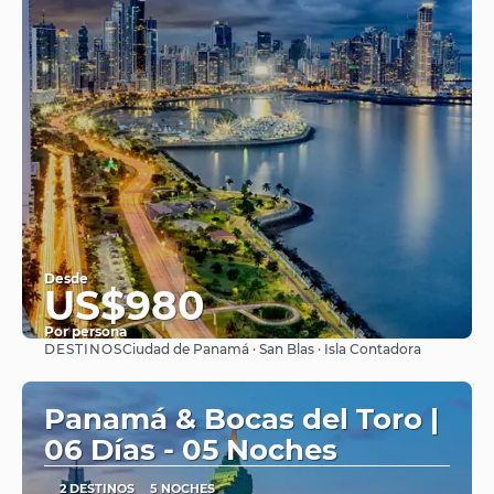
Desde
US$980
Por persona
DESTINOS
Ciudad de Panamá · San Blas · Isla Contadora
Ver
Panamá & Bocas del Toro |
06 Días - 05 Noches
2 DESTINOS
5 NOCHES