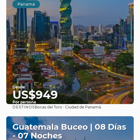
Panamá
Desde
US$949
Por persona
DESTINOS
Bocas del Toro · Ciudad de Panamá
Ver
Guatemala Buceo | 08 Días
- 07 Noches