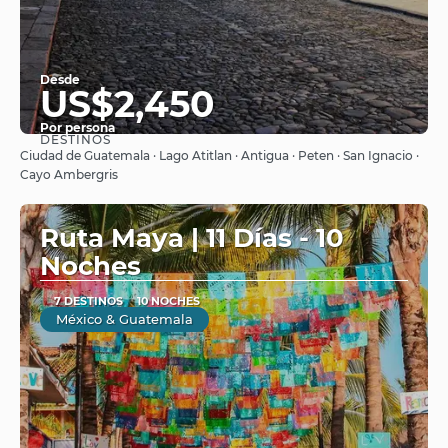
Desde
US$2,450
Por persona
DESTINOS
Ver
Ciudad de Guatemala · Lago Atitlan · Antigua · Peten · San Ignacio ·
Cayo Ambergris
Ruta Maya | 11 Días - 10
Noches
7 DESTINOS
10 NOCHES
México & Guatemala