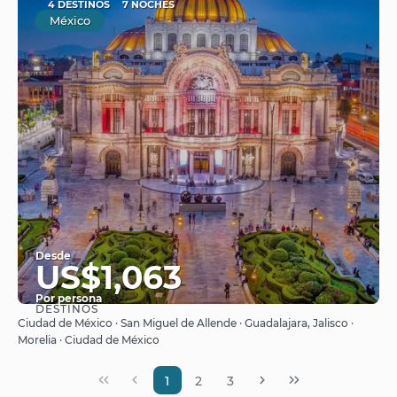
4 DESTINOS
7 NOCHES
México
Desde
US$1,063
Por persona
DESTINOS
Ver
Ciudad de México · San Miguel de Allende · Guadalajara, Jalisco ·
Morelia · Ciudad de México
1
2
3