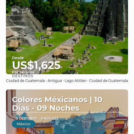
Desde
US$1,625
Por persona
DESTINOS
Ver
Ciudad de Guatemala · Antigua · Lago Atitlan · Ciudad de Guatemala
Colores Méxicanos | 10
Días - 09 Noches
5 DESTINOS
9 NOCHES
México