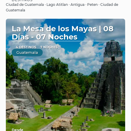
Ver
Ciudad de Guatemala · Lago Atitlan · Antigua · Peten · Ciudad de
Guatemala
La Mesa de los Mayas | 08
Días - 07 Noches
4 DESTINOS
7 NOCHES
Guatemala
Desde