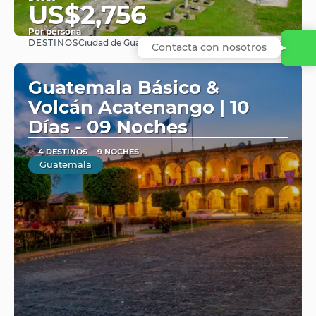
US$2,756
Por persona
DESTINOS
Ciudad de Guatemala · Peten · Lago Atitlan · Antigua
Contacta con nosotros
Ver
Guatemala Básico &
Volcán Acatenango | 10
Días - 09 Noches
4 DESTINOS
9 NOCHES
Guatemala