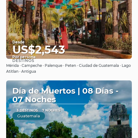
Desde
US$2,543
Por persona
DESTINOS
Ver
Mérida · Campeche · Palenque · Peten · Ciudad de Guatemala · Lago
Atitlan · Antigua
Día de Muertos | 08 Días -
07 Noches
3 DESTINOS
7 NOCHES
Guatemala