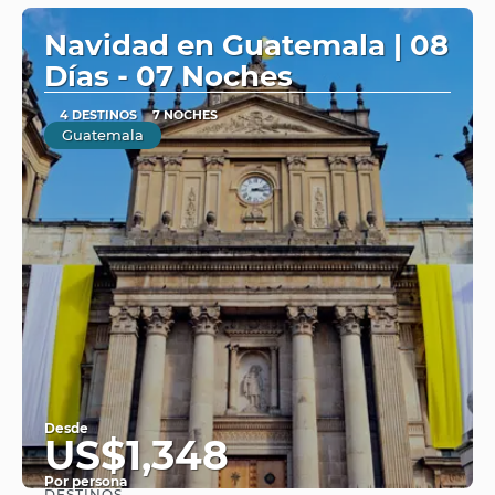
Navidad en Guatemala | 08
Días - 07 Noches
4 DESTINOS
7 NOCHES
Guatemala
Desde
US$1,348
Por persona
DESTINOS