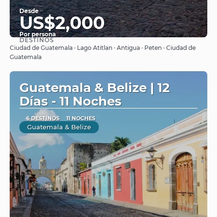
Desde
US$2,000
Por persona
DESTINOS
Ver
Ciudad de Guatemala · Lago Atitlan · Antigua · Peten · Ciudad de
Guatemala
Guatemala & Belize | 12
Días - 11 Noches
6 DESTINOS
11 NOCHES
Guatemala & Belize