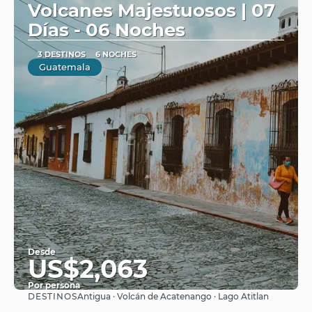
Volcanes Majestuosos | 07
Días - 06 Noches
3 DESTINOS
6 NOCHES
Guatemala
Desde
US$2,063
Por persona
DESTINOS
Antigua · Volcán de Acatenango · Lago Atitlan
Ver