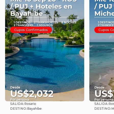
/ PUJ + Hoteles en
/ PUJ
Bayahibe
Mich
1 DESTINOS
2 TRANSPORTES
8 NOCHES
1 DESTINO
2 TRANSFERS
1 SEGUROS
2 TRANSFE
Cupos Confirmados
Cupos C
Desde
Desde
US$2,032
US$
Por persona
Por persona
SALIDA:
SALIDA:
Rosario
Ros
Ver
DESTINO:
DESTINO:
Bayahíbe
M