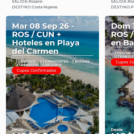
SALIDA:
SALIDA:
Rosario
Ros
Ver
DESTINO:
DESTINO:
Costa Mujeres
P
Mar 08 Sep 26 -
Dom 1
ROS / CUN +
ROS /
Hoteles en Playa
en Ba
del Carmen
1 DESTINO
2 TRANSFE
1 DESTINOS
2 TRANSPORTES
7 NOCHES
Cupos C
2 TRANSFERS
1 SEGUROS
Cupos Confirmados
Desde
Desde