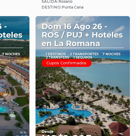
SALIDA:
Rosario
Ver
DESTINO:
Punta Cana
 -
Dom 16 Ago 26 -
oteles
ROS / PUJ + Hoteles
en La Romana
7 NOCHES
1 DESTINOS
2 TRANSPORTES
7 NOCHES
2 TRANSFERS
1 SEGUROS
Cupos Confirmados
Desde