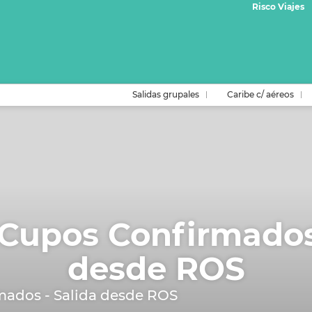
Risco Viajes
Salidas grupales
Caribe c/ aéreos
 Cupos Confirmados
desde ROS
mados - Salida desde ROS