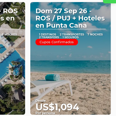
- ROS
Dom 27 Sep 26 -
es en
ROS / PUJ + Hoteles
en Punta Cana
8 NOCHES
1 DESTINOS
2 TRANSPORTES
7 NOCHES
2 TRANSFERS
1 SEGUROS
Cupos Confirmados
Desde
US$1,094
Por persona