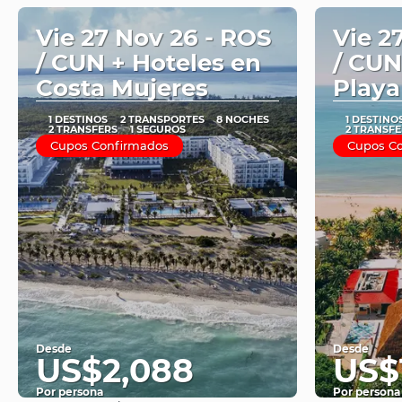
Vie 27 Nov 26 - ROS
Vie 2
/ CUN + Hoteles en
/ CUN
Costa Mujeres
Playa
1 DESTINOS
2 TRANSPORTES
8 NOCHES
1 DESTINO
2 TRANSFERS
1 SEGUROS
2 TRANSFE
Cupos Confirmados
Cupos C
Desde
Desde
US$2,088
US$1
Por persona
Por persona