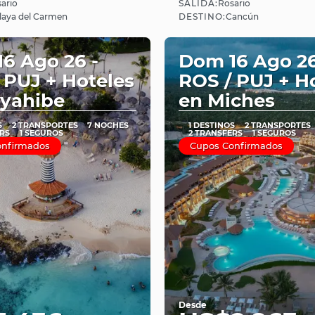
SALIDA:
ario
Rosario
Ver
Ver
DESTINO:
laya del Carmen
Cancún
6 Ago 26 -
Dom 16 Ago 26
 PUJ + Hoteles
ROS / PUJ + H
yahibe
en Miches
S
2 TRANSPORTES
7 NOCHES
1 DESTINOS
2 TRANSPORTES
RS
1 SEGUROS
2 TRANSFERS
1 SEGUROS
onfirmados
Cupos Confirmados
Desde