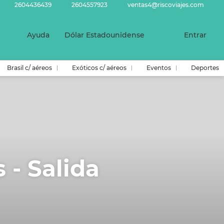
2604436439
2604557923
ventas4@riscoviajes.com
Ayuda
Dólar Estadounidense
Entrar
Brasil c/ aéreos
Exóticos c/ aéreos
Eventos
Deportes
 - Salida