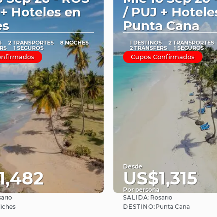
 + Hoteles en
/ PUJ + Hotele
es
Punta Cana
S
2 TRANSPORTES
8 NOCHES
1 DESTINOS
2 TRANSPORTES
RS
1 SEGUROS
2 TRANSFERS
1 SEGUROS
onfirmados
Cupos Confirmados
Desde
1,482
US$1,315
Por persona
SALIDA:
ario
Rosario
Ver
Ver
DESTINO:
iches
Punta Cana