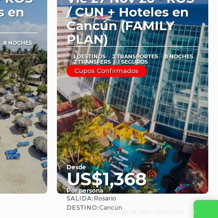
s en
/ CUN + Hoteles en
Cancún (FAMILY
PLAN)
8 NOCHES
1 DESTINOS
2 TRANSPORTES
8 NOCHES
2 TRANSFERS
1 SEGUROS
Cupos Confirmados
Desde
US$1,368
Por persona
SALIDA:
Rosario
Ver
DESTINO:
Cancún
Contacta con nosotros