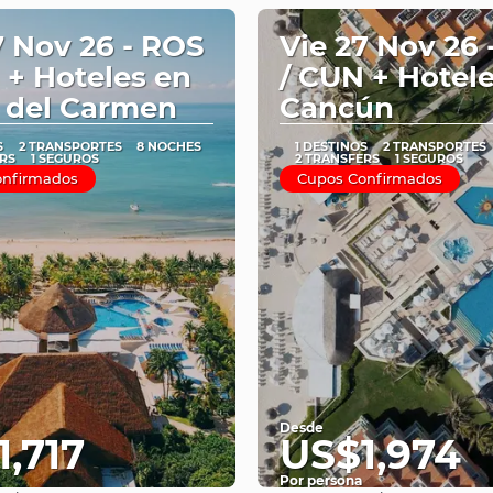
7 Nov 26 - ROS
Vie 27 Nov 26 
 + Hoteles en
/ CUN + Hotel
 del Carmen
Cancún
S
2 TRANSPORTES
8 NOCHES
1 DESTINOS
2 TRANSPORTES
RS
1 SEGUROS
2 TRANSFERS
1 SEGUROS
onfirmados
Cupos Confirmados
Desde
,717
US$1,974
Por persona