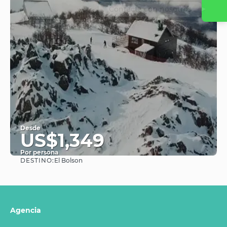
Contacta con nosotros
Desde
US$1,349
Por persona
DESTINO:
El Bolson
Ver
Agencia