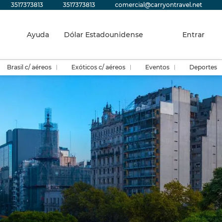
3517373813
3517373813
comercial@carryontravel.net
Ayuda
Dólar Estadounidense
Entrar
Brasil c/ aéreos
Exóticos c/ aéreos
Eventos
Deportes