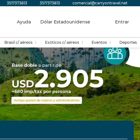
3517373813
3517373813
comercial@carryontravel.net
Ayuda
Dólar Estadounidense
Entrar
Brasil c/ aéreos
Exóticos c/ aéreos
Eventos
Deportes
Traslados
Actividades
Alquilar un auto