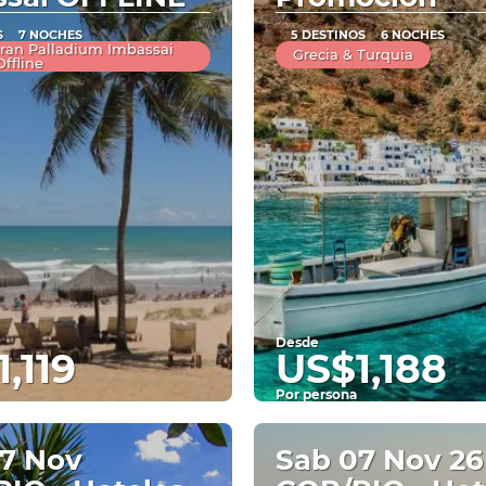
S
7 NOCHES
5 DESTINOS
6 NOCHES
 Gran Palladium Imbassai
Grecia & Turquia
ffline
Desde
,119
US$1,188
Por persona
Ver
Ver
7 Nov
Sab 07 Nov 26