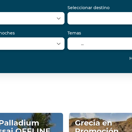
Seleccionar destino
noches
Temas
H
Palladium
Grecia en
ssai OFFLINE
Promoción