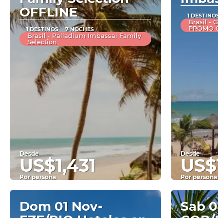
OFFLINE
1 DESTINO
Brasil -
PROMO O
1 DESTINOS
7 NOCHES
Brasil - Palladium Imbassai Family
Selection
Desde
Desde
US$1,431
US$1
Por persona
Por persona
Ver
Dom 01 Nov-
Sab 0