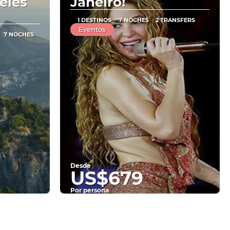
eles
Janeiro!
1 DESTINOS
7 NOCHES
2 TRANSFERS
Eventos
7 NOCHES
Desde
US$679
Por persona
Ver