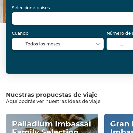
Seleccione países
Cuándo
Número de 
Nuestras propuestas de viaje
Aquí podrás ver nuestras ideas de viaje
Palladium Imbassai
Gran 
Family Selection
Imba