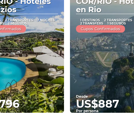
IO - Hoteles
COR/RIO - Hot
zios
en Rio
S
2 TRANSPORTES
7 NOCHES
1 DESTINOS
2 TRANSPORTES
RS
1 SEGUROS
2 TRANSFERS
1 SEGUROS
onfirmados
Cupos Confirmados
Desde
796
US$887
Por persona
Ver
Ver