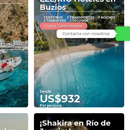
Buzios
1 DESTINOS
2 TRANSPORTES
7 NOCHES
2 TRANSFERS
1 SEGUROS
Cupos Confirmados
Contacta con nosotros
Desde
US$932
Por persona
Ver
¡Shakira en Río de