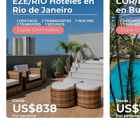
EZE/RIO Hoteles en
COR/R
Rio de Janeiro
en Bu
1 DESTINOS
2 TRANSPORTES
7 NOCHES
1 DESTINO
2 TRANSFERS
1 SEGUROS
2 TRANSFE
Cupos Confirmados
Cupos C
Desde
Desde
US$838
US$
Por persona
Por persona
Ver